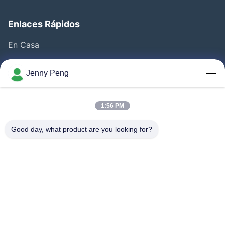
Enlaces Rápidos
En Casa
Productos
Jenny Peng
Videos
Sobre Nosotros
1:56 PM
Visita A La Fábrica
Good day, what product are you looking for?
Control De Calidad
Contacto
Noticias
Casos De Trabajo
Síguenos.