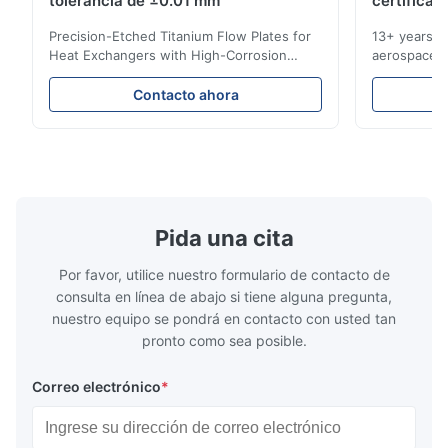
tolerancia de ±0.01 mm
certificad
Precision-Etched Titanium Flow Plates for
13+ years ex
Heat Exchangers with High-Corrosion
aerospace, m
Resistance Flow Plate Overview Xinhaisen
applications.
Technology specializes in manufacturing
solutions wi
Contacto ahora
high-precision chemically etched flow
instant quo
plates for plastic injection molding, die
for High-Pe
casting, and other industrial applications.
Industries 
Our flow plates offer superior flow control,
solutions po
exceptional durability, and precise channel
components
geometries that optimize material
(heat-resist
distribution in production processes. Flow
structural 
Pida una cita
Plate Features Complex, Burr
(surgical to
Por favor, utilice nuestro formulario de contacto de
consulta en línea de abajo si tiene alguna pregunta,
nuestro equipo se pondrá en contacto con usted tan
pronto como sea posible.
Correo electrónico
*