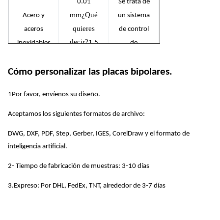
0.01
Se trata de
¿Qué
Acero y
mm
un sistema
quieres
aceros
de control
decir?
1.5
inoxidables
de
mm
velocidad.
Cómo personalizar las placas bipolares.
0.01
Se trata de
Las demás
¿Qué
mm
un sistema
1Por favor, envíenos su diseño.
partidas del
quieres
de control
presente
Aceptamos los siguientes formatos de archivo:
decir?
1.5
de
capítulo
mm
DWG, DXF, PDF, Step, Gerber, IGES, CorelDraw y el formato de
velocidad.
inteligencia artificial.
0.01
Se trata de
2- Tiempo de fabricación de muestras: 3-10 días
¿Qué
Las demás
mm
un sistema
quieres
materias
de control
3.Expreso: Por DHL, FedEx, TNT, alrededor de 3-7 días
decir?
1.5
primas
de
mm
velocidad.