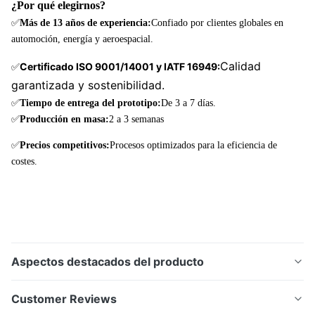
¿Por qué elegirnos?
0.01
Se trata de
✅
Más de 13 años de experiencia:
Confiado por clientes globales en
¿Qué
mm
un sistema
automoción, energía y aeroespacial.
Las demás
quieres
de control
Calidad
Certificado ISO 9001/14001 y IATF 16949:
✅
partidas
decir?
1.5
de
garantizada y sostenibilidad.
mm
velocidad.
✅
Tiempo de entrega del prototipo:
De 3 a 7 días.
✅
Producción en masa:
2 a 3 semanas
Se trata de
0.01
✅
Precios competitivos:
Procesos optimizados para la eficiencia de
un vehículo
Titanio y
¿Qué
mm
costes.
de la
aleaciones
quieres
categoría
de titanio
decir?
1 mm
M1
Aspectos destacados del producto
De alta calidadplacas bipolares de pilas de
Customer Reviews
combustiblehecho a través de avanzadograbado