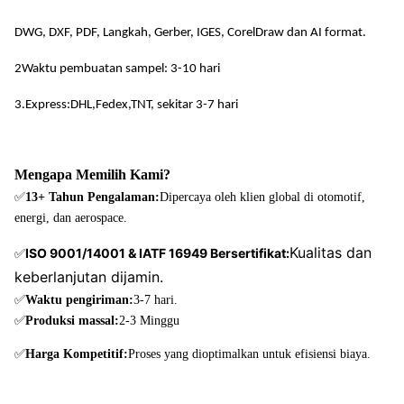
600 mm x
DWG, DXF, PDF, Langkah, Gerber, IGES, CorelDraw dan AI format.
Aluminium
0.01mm
1.5mm
1500 mm
2Waktu pembuatan sampel: 3-10 hari
Titanium
3.Express:DHL,Fedex,TNT, sekitar 3-7 hari
600 mm x
dan
0.01mm
1 mm
550 mm
paduan
titanium
Mengapa Memilih Kami?
✅
13+ Tahun Pengalaman:
Dipercaya oleh klien global di otomotif,
energi, dan aerospace.
Kualitas dan
ISO 9001/14001 & IATF 16949 Bersertifikat:
✅
keberlanjutan dijamin.
✅
Waktu pengiriman:
3-7 hari.
✅
Produksi massal:
2-3 Minggu
✅
Harga Kompetitif:
Proses yang dioptimalkan untuk efisiensi biaya.