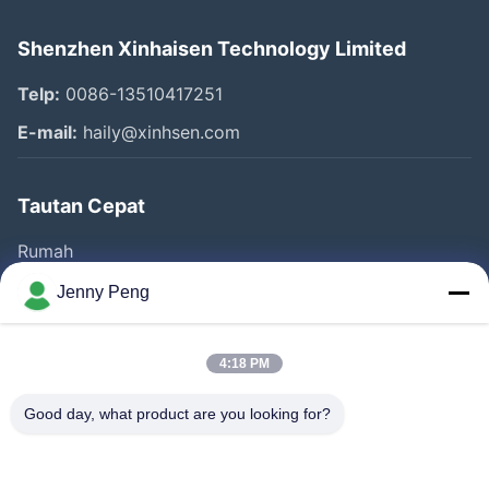
Shenzhen Xinhaisen Technology Limited
Telp:
0086-13510417251
E-mail:
haily@xinhsen.com
Tautan Cepat
Rumah
Produk
Jenny Peng
Video
Tentang Kita
4:18 PM
Wisata Pabrik
Good day, what product are you looking for?
Kontrol Kualitas
Hubungi Kami