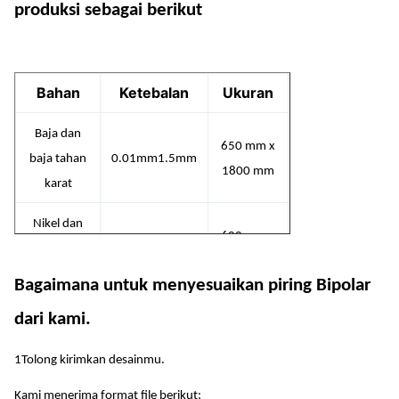
produksi sebagai berikut
Bahan
Ketebalan
Ukuran
Baja dan
650 mm x
baja tahan
0.01mm
1.5mm
1800 mm
karat
Nikel dan
600 mm x
paduan
0.01mm
1.5mm
1500 mm
nikel
Bagaimana untuk menyesuaikan piring Bipolar
TEMPER
dari kami.
dan
600 mm x
0.01mm
1.5mm
1Tolong kirimkan desainmu.
paduan
1500 mm
TEMPER
Kami menerima format file berikut: