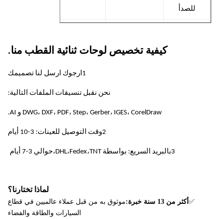
للصدأ
النيكل و
600 ملم ×
سبائك
0.01ملم
1.5ملم
كيفية تخصيص لوحات ثنائية القطب منا.
1500 ملم
النيكل
1ارجوك ارسل لنا تصميمك
النحاس و
600 ملم ×
نحن نقبل تنسيقات الملفات التالية:
سبائك
0.01ملم
1.5ملم
1500 ملم
النحاس
DWG، DXF، PDF، Step، Gerber، IGES، CorelDraw و AI.
600 ملم ×
2وقت التوصيل للعينات: 3-10 أيام
الألومنيوم
0.01ملم
1.5ملم
1500 ملم
3بالبريد السريع: بواسطة DHL،Fedex،TNT،حوالي 3-7 أيام
التيتانيوم و
600 ملم ×
سبائك
0.01ملم
1 ملم
550 ملم
لماذا تختارنا؟
التيتانيوم
✅
أكثر من 13 سنة خبرة:
موثوق به من قبل عملاء عالميين في قطاع
السيارات والطاقة والفضاء