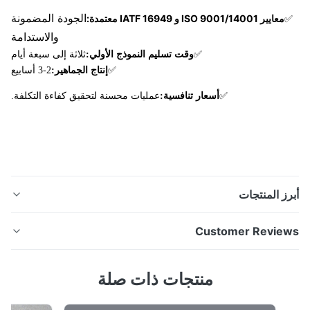
الجودة المضمونة
معايير ISO 9001/14001 و IATF 16949 معتمدة:
والاستدامة
✅
وقت تسليم النموذج الأولي:
ثلاثة إلى سبعة أيام
✅
إنتاج الجماهير:
2-3 أسابيع
✅
أسعار تنافسية:
عمليات محسنة لتحقيق كفاءة التكلفة.
ز المنتجات
عالية الجودةلوحات ثنائية القطب من خلايا الوقودمصنوعة من
Customer Revie
خلال متقدمةالحفر الكيميائيمصنّع معتمد من قِبل منظمة "آي
إس أو"أكثر من 13 سنةسنوات من الخبرة لوحات ذو خلايا وقود
5.
منتجات ذات صلة
ثنائية القطب: حلول حفر عالية الأداء ما هو بطاقات ثنائية
Based on 50 reviews recently
قطب؟ لوحات خلايا الوقود ثنائية القطب هي عنصر حاسم في
100%