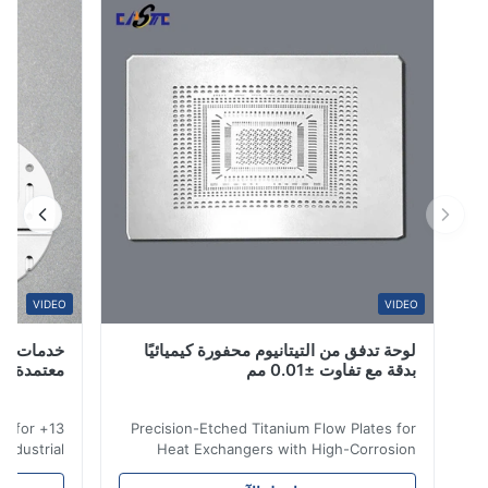
مجموعات خلايا الوقود، ...
0
0
0
0
S*r
Jan 8.2026
Ni
W*y
VIDEO
VIDEO
لوحة تدفق من التيتانيوم محفورة كيميائيًا
خدمات حفر التي
Nov 6.2025
بدقة مع تفاوت ±0.01 مم
معتمدة من قبل 
Excell
 etching for
Precision-Etched Titanium Flow Plates for
al & industrial
Heat Exchangers with High-Corrosion
ied , full-cycle
Resistance Flow Plate Overview Xinhaisen