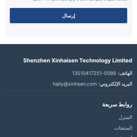
إرسال
Shenzhen Xinhaisen Technology Limit
اتف:
0086-13510417251
ريد الإلكتروني:
haily@xinhsen.com
ابط سريعة
نزل
نتجات