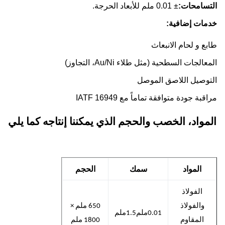
سامحات:
± 0.01 ملم للأبعاد الحرجة.
ات إضافية:
ع و لحام الانبعاث
الجات السطحية (مثل طلاء Au/Ni، التجاوز)
وصيل اللاصق الموصل
بة جودة متوافقة تماماً مع IATF 16949
مواد، الخصب والحجم الذي يمكننا إنتاجه كما يلي
المواد
سمك
الحجم
الفولاذ
والفولاذ
650 ملم ×
0.01ملم
1.5ملم
المقاوم
1800 ملم