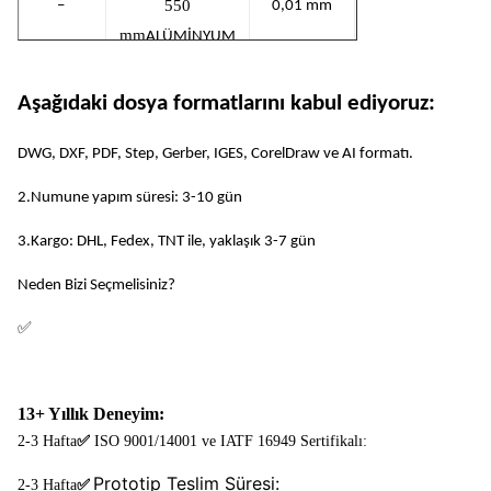
550
–
0,01 mm
mm
ALÜMİNYUM
600 mm x
1 mm
Aşağıdaki dosya formatlarını kabul ediyoruz:
550
mm
–
TİTANYUM
0,01 mm
DWG, DXF, PDF, Step, Gerber, IGES, CorelDraw ve AI formatı.
VE TİTANYUM
2.Numune yapım süresi: 3-10 gün
ALAŞIMLARI
3.Kargo: DHL, Fedex, TNT ile, yaklaşık 3-7 gün
600 mm x
1 mm
Neden Bizi Seçmelisiniz?
550
–
0,01 mm
mm
ALÜMİNYUM
✅
600 mm x
1 mm
550
13+ Yıllık Deneyim:
mm
–
TİTANYUM
0,01 mm
2-3 Hafta
✅
ISO 9001/14001 ve IATF 16949 Sertifikalı:
VE TİTANYUM
Prototip Teslim Süresi:
✅
2-3 Hafta
ALAŞIMLARI