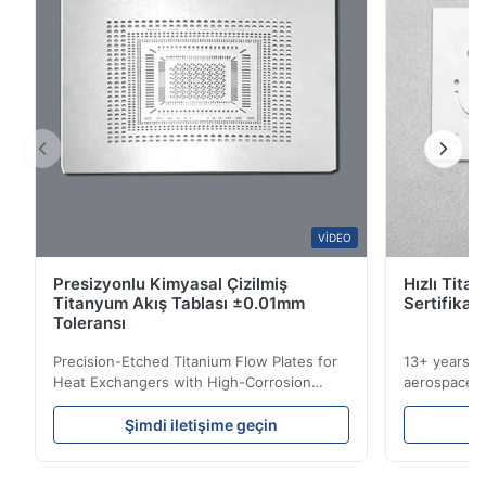
1
0
S*r
S
Jan 8.2026
Nice!!
W*y
VIDEO
W
Presizyonlu Kimyasal Çizilmiş
Hızlı Tita
Nov 6.2025
Titanyum Akış Tablası ±0.01mm
Sertifikal
Excellent
Toleransı
Precision-Etched Titanium Flow Plates for
13+ years ex
Heat Exchangers with High-Corrosion
aerospace, m
Resistance Flow Plate Overview Xinhaisen
applications.
Technology specializes in manufacturing
solutions wi
Şimdi iletişime geçin
Ş
high-precision chemically etched flow
instant quo
plates for plastic injection molding, die
for High-Pe
casting, and other industrial applications.
Industries 