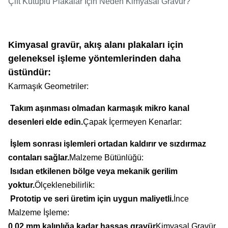
Çift Kutuplu Plakalar İçin Neden Kimyasal Gravür?
Kimyasal gravür, akış alanı plakaları için
geleneksel işleme yöntemlerinden daha
üstündür:
Karmaşık Geometriler:
Takım aşınması olmadan karmaşık mikro kanal
desenleri elde edin.
Çapak İçermeyen Kenarlar:
İşlem sonrası işlemleri ortadan kaldırır ve sızdırmaz
contaları sağlar.
Malzeme Bütünlüğü:
Isıdan etkilenen bölge veya mekanik gerilim
yoktur.
Ölçeklenebilirlik:
Prototip ve seri üretim için uygun maliyetli.
İnce
Malzeme İşleme:
0,02 mm kalınlığa kadar hassas gravür
Kimyasal Gravür