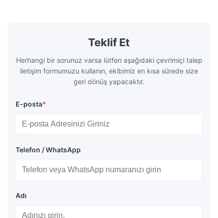
Our flow plates offer superior flow control,
solutions po
exceptional durability, and precise channel
components
geometries that optimize material
(heat-resist
distribution in production processes. Flow
structural 
Teklif Et
Plate Features Complex, Burr
(surgical to
Herhangi bir sorunuz varsa lütfen aşağıdaki çevrimiçi talep
iletişim formumuzu kullanın, ekibimiz en kısa sürede size
geri dönüş yapacaktır.
E-posta
*
Telefon / WhatsApp
Adı