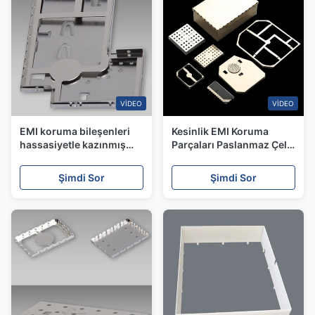
VIDEO
VIDEO
EMI koruma bileşenleri
Kesinlik EMI Koruma
hassasiyetle kazınmış
Parçaları Paslanmaz Çelik
paslanmaz çelik koruma
RF Koruma Bileşenleri
parçaları
Şimdi Sor
Şimdi Sor