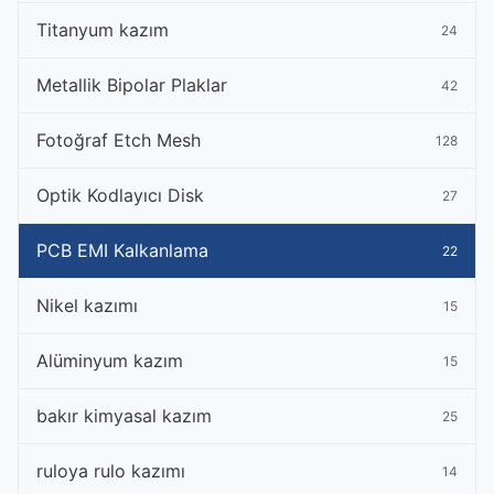
Titanyum kazım
24
Metallik Bipolar Plaklar
42
Fotoğraf Etch Mesh
128
Optik Kodlayıcı Disk
27
PCB EMI Kalkanlama
22
Nikel kazımı
15
Alüminyum kazım
15
bakır kimyasal kazım
25
ruloya rulo kazımı
14