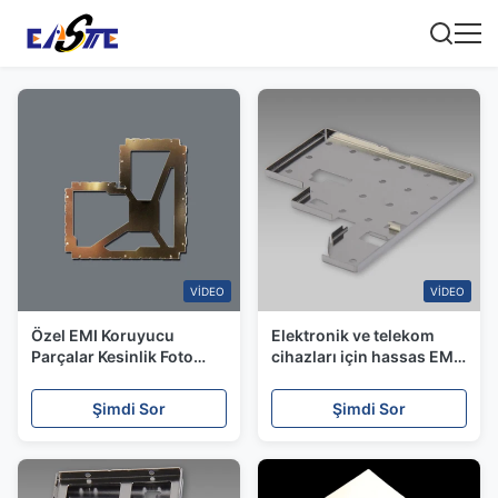
VIDEO
VIDEO
Özel EMI Koruyucu
Elektronik ve telekom
Parçalar Kesinlik Foto
cihazları için hassas EMI
Çizilmiş Metal Bileşenler
koruma bileşenleri
Şimdi Sor
Şimdi Sor