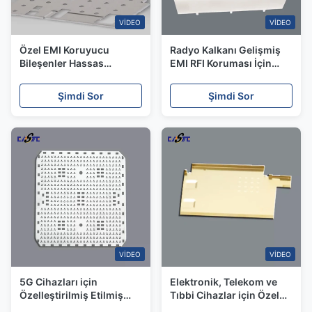
VIDEO
VIDEO
Özel EMI Koruyucu
Radyo Kalkanı Gelişmiş
Bileşenler Hassas
EMI RFI Koruması İçin
Fotoğraf Kazınmış Metal
Özel Hassasiyet Fanları
Parçalar
Şimdi Sor
Şimdi Sor
VIDEO
VIDEO
5G Cihazları için
Elektronik, Telekom ve
Özelleştirilmiş Etilmiş
Tıbbi Cihazlar için Özel
EMI/RFI Kalkanları,
Metal Etched EMI/RFI