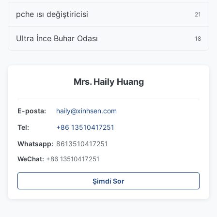
pche ısı değiştiricisi
21
Ultra İnce Buhar Odası
18
Mrs. Haily Huang
E-posta:
haily@xinhsen.com
Tel:
+86 13510417251
Whatsapp:
8613510417251
WeChat:
+86 13510417251
Şimdi Sor