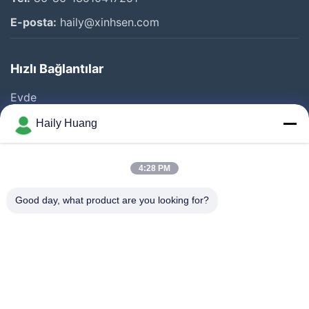
E-posta:
haily@xinhsen.com
Hızlı Bağlantılar
Evde
Ürünler
Haily Huang
VİDEOLAR
Hakkımızda
4:28 PM
Fabrika Turu
Good day, what product are you looking for?
Kalite Kontrolü
Bize Ulaşın
Haberler
Davalar