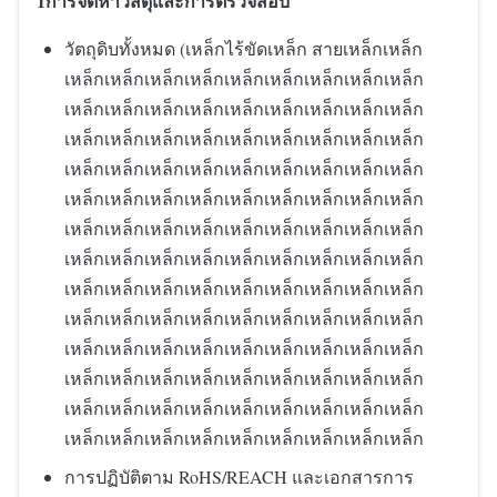
1การจัดหาวัสดุและการตรวจสอบ
วัตถุดิบทั้งหมด (เหล็กไร้ขัดเหล็ก สายเหล็กเหล็ก
เหล็กเหล็กเหล็กเหล็กเหล็กเหล็กเหล็กเหล็กเหล็ก
เหล็กเหล็กเหล็กเหล็กเหล็กเหล็กเหล็กเหล็กเหล็ก
เหล็กเหล็กเหล็กเหล็กเหล็กเหล็กเหล็กเหล็กเหล็ก
เหล็กเหล็กเหล็กเหล็กเหล็กเหล็กเหล็กเหล็กเหล็ก
เหล็กเหล็กเหล็กเหล็กเหล็กเหล็กเหล็กเหล็กเหล็ก
เหล็กเหล็กเหล็กเหล็กเหล็กเหล็กเหล็กเหล็กเหล็ก
เหล็กเหล็กเหล็กเหล็กเหล็กเหล็กเหล็กเหล็กเหล็ก
เหล็กเหล็กเหล็กเหล็กเหล็กเหล็กเหล็กเหล็กเหล็ก
เหล็กเหล็กเหล็กเหล็กเหล็กเหล็กเหล็กเหล็กเหล็ก
เหล็กเหล็กเหล็กเหล็กเหล็กเหล็กเหล็กเหล็กเหล็ก
เหล็กเหล็กเหล็กเหล็กเหล็กเหล็กเหล็กเหล็กเหล็ก
เหล็กเหล็กเหล็กเหล็กเหล็กเหล็กเหล็กเหล็กเหล็ก
เหล็กเหล็กเหล็กเหล็กเหล็กเหล็กเหล็กเหล็กเหล็ก
การปฏิบัติตาม RoHS/REACH และเอกสารการ