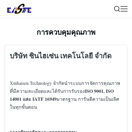
การควบคุมคุณภาพ
บริษัท ซินไฮเซ่น เทคโนโลยี จํากัด
Xinhaisen Technology จํากัดนําระบบการจัดการคุณภาพ
ISO 9001, ISO
ที่มีความละเอียดและได้รับการรับรอง
14001 และ IATF 16949
มาตรฐาน การันตีความเป็นเลิศ
ในทุกขั้นตอน