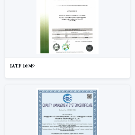
IATF 16949