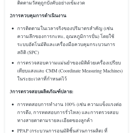
ติดตามวัสดุถูกบังคับอย่างเข้มงวด
2การควบคุมการดําเนินงาน
การติดตามในเวลาจริงของปริมาตรสําคัญ (เช่น
ความลึกของการกะทะ, อุณหภูมิการปั่น) โดยใช้
ระบบอัตโนมัติและเครื่องมือควบคุมกระบวนการ
สถิติ (SPC)
การตรวจสอบความแม่นยําของมิติด้วยเครื่องเปรียบ
เทียบแสงและ CMM (Coordinate Measuring Machines)
ในระยะเวลาที่กําหนดไว้
3การตรวจสอบผลิตภัณฑ์ปลาย:
การทดสอบการทํางาน 100% (เช่น ความแข็งแรงต่อ
การดึง, การทดสอบการรั่วไหล) และการตรวจสอบ
ทางสายตาตามรายละเอียดของลูกค้า
PPAP (กระบวนการอนุมัติชิ้นส่วนการผลิต) ที่