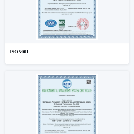
ISO 9001