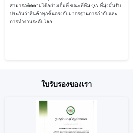
สามารถติดตามได้อย่างเต็มที่ ขณะที่ทีม QA ที่มุ่งมั่นรับ
ประกันว่าสินค้าทุกชิ้นตรงกับมาตรฐานการกํากับและ
การทํางานระดับโลก
ใบรับรองของเรา