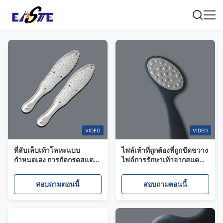
VIDEO
VIDEO
ที่ลับเล็บเท้าโลหะแบบ
ไฟล์เท้าที่ถูกต้องที่ถูกขีดขวาง
กำหนดเอง การกัดกรดสแตน
ไฟล์การรักษาเท้าจากสแตน
เลส ตะไบเท้า
เลส OEM ผู้ผลิต
สอบถามตอนนี้
สอบถามตอนนี้