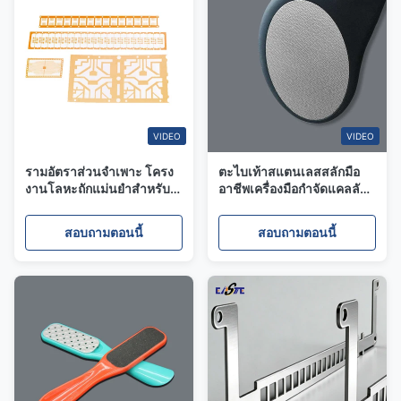
VIDEO
VIDEO
รามอัตราส่วนจําเพาะ โครง
ตะไบเท้าสแตนเลสสลักมือ
งานโลหะถักแม่นยําสําหรับ
อาชีพเครื่องมือกำจัดแคลลัส
IC Semiconductor
OEM
Packaging
สอบถามตอนนี้
สอบถามตอนนี้