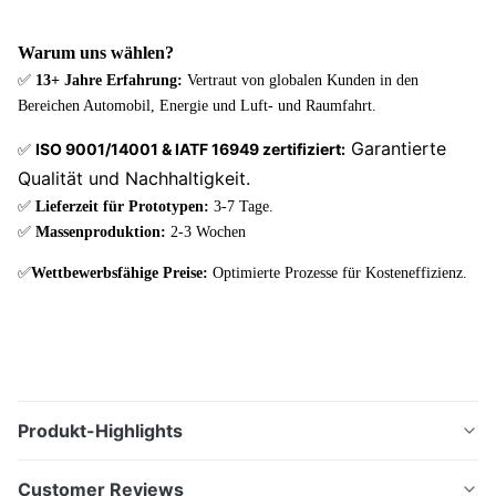
–
mm
mm x
ALUMINIUM
1,5
1500
Warum uns wählen?
mm
mm
✅
13+ Jahre Erfahrung:
Vertraut von globalen Kunden in den
Bereichen Automobil, Energie und Luft- und Raumfahrt.
600
0,01
Garantierte
ISO 9001/14001 & IATF 16949 zertifiziert:
mm x
✅
TITAN UND
–
mm
Qualität und Nachhaltigkeit.
550
TITANLEGIEURUNGEN
1 mm
✅
Lieferzeit für Prototypen:
3-7 Tage.
mm
✅
Massenproduktion:
2-3 Wochen
✅
Wettbewerbsfähige Preise:
Optimierte Prozesse für Kosteneffizienz.
Produkt-Highlights
Hochwertige Bipolarplatten für Brennstoffzellen
Customer Reviews