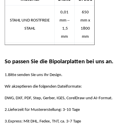
0,01
650
–
STAHL UND ROSTFREIE
mm
mm x
STAHL
1,5
1800
mm
mm
0,01
600
–
NICKEL UND
mm
mm x
So passen Sie die Bipolarplatten bei uns an.
NICKELLEGIEURUNGEN
1,5
1500
mm
mm
1.Bitte senden Sie uns Ihr Design.
Wir akzeptieren die folgenden Dateiformate:
0,01
600
–
KUPFER UND
mm
mm x
DWG, DXF, PDF, Step, Gerber, IGES, CorelDraw und AI-Format.
KUPFERLEGIEURUNGEN
1,5
1500
2.Lieferzeit für Mustererstellung: 3-10 Tage
mm
mm
3.Express: Mit DHL, Fedex, TNT, ca. 3-7 Tage
0,01
600