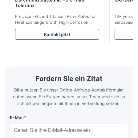
Excellent
Toleranz
Precision-Etched Titanium Flow Plates for
13+ years ex
Heat Exchangers with High-Corrosion
aerospace, m
Resistance Flow Plate Overview Xinhaisen
applications.
Technology specializes in manufacturing
solutions wi
Kontakt jetzt
high-precision chemically etched flow
instant quo
plates for plastic injection molding, die
for High-Pe
casting, and other industrial applications.
Industries 
Our flow plates offer superior flow control,
solutions po
exceptional durability, and precise channel
components
geometries that optimize material
(heat-resist
distribution in production processes. Flow
structural 
Fordern Sie ein Zitat
Plate Features Complex, Burr
(surgical to
Bitte nutzen Sie unser Online-Anfrage-Kontaktformular
unten, wenn Sie Fragen haben, unser Team wird sich so
schnell wie möglich mit Ihnen in Verbindung setzen.
E-Mail
*