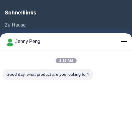
Schnelllinks
Zu Hause
Produkte
Jenny Peng
Videos
Über Uns
3:15 AM
Fabrik Tour
Good day, what product are you looking for?
Qualitätskontrolle
Kontakt
Neuigkeiten
Rechtssachen
Folgen Sie Uns.