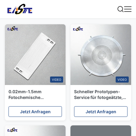
VIDEO
VIDEO
0.02mm-1.5mm
Schneller Prototypen-
Fotochemische
Service für fotogeätzte,
Radierung von
hochglänzende
Metallteilen von hoher
Lautsprechergitter aus
Jetzt Anfragen
Jetzt Anfragen
Präzision
Edelstahl