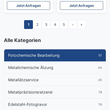
Metallkomponenten
PCM-Bearbeitung
Jetzt Anfragen
Jetzt Anfragen
Ultradünne Metall-Shims
1
2
3
4
5
›
»
Alle Kategorien
Fotochemische Bearbeitung
57
Metallchemische Ätzung
44
Metallätzservice
45
Metallpräzisionsratzerei
78
Edelstahl-Fotogravur
76