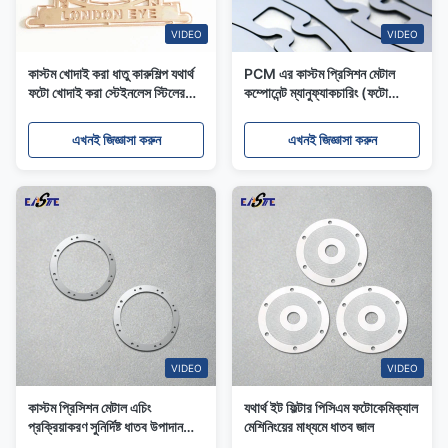
VIDEO
VIDEO
কাস্টম খোদাই করা ধাতু কারুশিল্প যথার্থ
PCM এর কাস্টম প্রিসিশন মেটাল
ফটো খোদাই করা স্টেইনলেস স্টিলের
কম্পোনেন্ট ম্যানুফ্যাকচারিং (ফটো
অংশ
কেমিক্যাল মেশিনিং)
এখনই জিজ্ঞাসা করুন
এখনই জিজ্ঞাসা করুন
VIDEO
VIDEO
কাস্টম প্রিসিশন মেটাল এচিং
যথার্থ ইট ফিল্টার পিসিএম ফটোকেমিক্যাল
প্রক্রিয়াকরণ সুনির্দিষ্ট ধাতব উপাদান
মেশিনিংয়ের মাধ্যমে ধাতব জাল
অতি-পাতলা ধাতব শিম