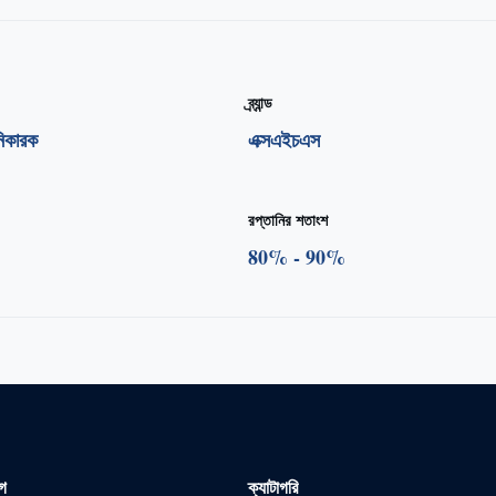
ব্র্যান্ড
নিকারক
এক্সএইচএস
রপ্তানির শতাংশ
80% - 90%
োগ
ক্যাটাগরি