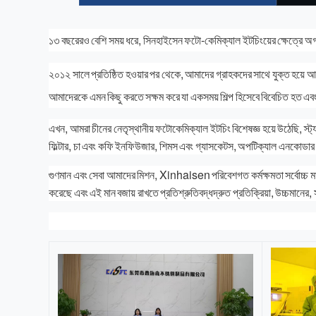
১৩ বছরেরও বেশি সময় ধরে, সিনহাইসেন ফটো-কেমিক্যাল ইটচিংয়ের ক্ষেত্রে অগ্রণী 
২০১২ সালে প্রতিষ্ঠিত হওয়ার পর থেকে, আমাদের গ্রাহকদের সাথে যুক্ত হয
আমাদেরকে এমন কিছু করতে সক্ষম করে যা একসময় শিল্প হিসেবে বিবেচিত হত এবং
এখন, আমরা চীনের নেতৃস্থানীয় ফটোকেমিক্যাল ইটচিং বিশেষজ্ঞ হয়ে উঠেছি, স্ট
ফিল্টার, চা এবং কফি ইনফিউজার, শিমস এবং গ্যাসকেটস, অপটিক্যাল এনকোডার 
গুণমান এবং সেবা আমাদের মিশন, Xinhaisen পরিবেশগত কর্মক্ষমতা সর্বোচ্
করেছে এবং এই মান বজায় রাখতে প্রতিশ্রুতিবদ্ধদ্রুত প্রতিক্রিয়া, উচ্চমানের,