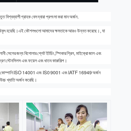
ত বিশ্বব্যাপী গ্রাহক বেস দ্বারা প্রশংসা করা মান অর্জন.
ির পথিকৃৎ হয়েছি।এই কৌশলগুলো আমাদের ক্ষমতাকে আরও উন্নত করেছে।, যা
ালানী সেলের জন্য বিপোলার প্লেট ইটচিং,স্পিকার গ্রিল, মাইক্রো জাল এবং
রণ স্টেনসিলস এবং ফয়েল এবং ধাতব কারুশিল্প।
র্ভর করে।কোম্পানি ISO 14001 এবং IS0 9001 এবং IATF 16949 অর্জন
 উচ্চ খ্যাতি অর্জন করেছি।