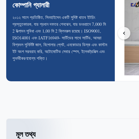
কোম্পানি গ্যালারী
২০১২ সালে প্রতিষ্ঠিত, সিনহাইসেন একটি সুদিষ্ট ধাতব ইটচিং
প্রস্তুতকারক, যার প্রধান দফতর শেনঝেন, যার ডংগুয়ানে 7,000 মি
2 উত্পাদন সুবিধা এবং 1,00 মি 2 ক্লিনরুম রয়েছে। ISO9001,
ISO14001 এবং IATF16949- সার্টিডের সাথে সার্টিড, আমরা
বিশ্বদল সুনির্দিষ্ট জাল, বিপোলার প্লেট, এনকোডার ডিস্ক এবং কাস্টম
ইট অংশ সরবরাহ করি, অটোমোটিভ সেবার স্পেস, ইলেকট্রনিক্স এবং
পুনর্নবীকরণযোগ্য শক্তি।
মূল তথ্য