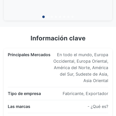
Actualización integral de la capacidad de
así como el servicio postventa.
producción
Área de fábrica ampliada a 4.000㎡
Aumentó las líneas de producción a 4.
Se introdujo un equipo de grabado de mayor
Información clave
precisión.
Sistemas de gestión de calidad estandarizados
establecidos.
Principales Mercados
En todo el mundo, Europa
Occidental, Europa Oriental,
América del Norte, América
del Sur, Sudeste de Asia,
Asia Oriental
Tipo de empresa
Fabricante, Exportador
Las marcas
- ¿Qué es?