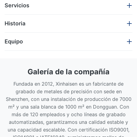
Servicios
Xinhaisen Technology Limited:
Historia
Servicios integrales de fabricación
Equipo
para cada etapa
2012 | Se funda Shenzhen Xinhaisen
Comenzando el viaje de la fabricación por
grabado de precisión
Galería de la compañía
En Xinhaisen Technology Limited, ofrecemos soluciones de
Estableció una fábrica de grabado estándar de 2000
fabricación de extremo a extremo adaptadas a las demandas
Fundada en 2012, Xinhaisen es un fabricante de
㎡
mundiales de la industria.y soldadura por difusiónDesde el
grabado de metales de precisión con sede en
Construimos 2 líneas de producción de grabado
desarrollo de prototipos hasta la producción en gran volumen,
Shenzhen, con una instalación de producción de 7000
profesional.
m² y una sala blanca de 1000 m² en Dongguan. Con
garantizamos transiciones sin problemas con precisión a nivel de
Centrados en soluciones de grabado de metales de
más de 120 empleados y ocho líneas de grabado
micrones y consistencia de lote.
alta precisión
automatizadas, garantizamos una calidad estable y
Atendió a clientes de fabricación industrial y
Nos especializamos en componentes personalizados como
una capacidad escalable. Con certificación ISO9001,
electrónica.
piezas metálicas ultra delgadas, mallas intrincadas y conjuntos