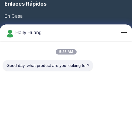
Enlaces Rápidos
Se logró un fuerte reconocimiento de la industria por
su capacidad técnica.
En Casa
Productos
Haily Huang
Videos
Sobre Nosotros
5:35 AM
Visita A La Fábrica
Good day, what product are you looking for?
Control De Calidad
Contacto
Noticias
Casos De Trabajo
Síguenos.