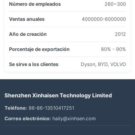
Número de empleados
260~300
Ventas anuales
4000000-6000000
Año de creación
2012
Porcentaje de exportación
80% - 90%
2015 | Asociación estratégica con BYD y
Se sirve a los clientes
Dyson, BYD, VOLVO
NACHI
Ingresando a las industrias automotriz y
aeroespacial
Se establecieron asociaciones a largo plazo con
Shenzhen Xinhaisen Technology Limited
BYD y NACHI.
Teléfono:
86-86-13510417251
Productos ampliamente aplicados en la fabricación
de automóviles.
Correo electrónico:
haily@xinhsen.com
Ampliado a soluciones de componentes de precisión
aeroespacial