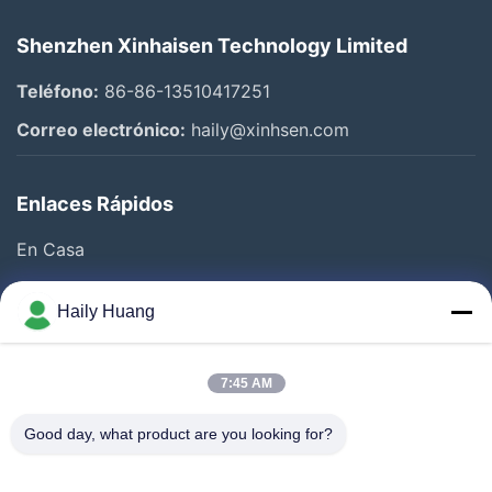
Shenzhen Xinhaisen Technology Limited
Teléfono:
86-86-13510417251
Correo electrónico:
haily@xinhsen.com
Enlaces Rápidos
En Casa
Productos
Haily Huang
Videos
Sobre Nosotros
7:45 AM
Visita A La Fábrica
Good day, what product are you looking for?
Control De Calidad
Contacto