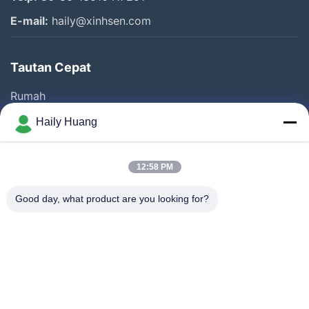
E-mail:
haily@xinhsen.com
Tautan Cepat
Rumah
Produk
Haily Huang
Video
Tentang Kita
12:58 PM
Wisata Pabrik
Good day, what product are you looking for?
Kontrol Kualitas
Hubungi Kami
Berita
Kasus-Kasus