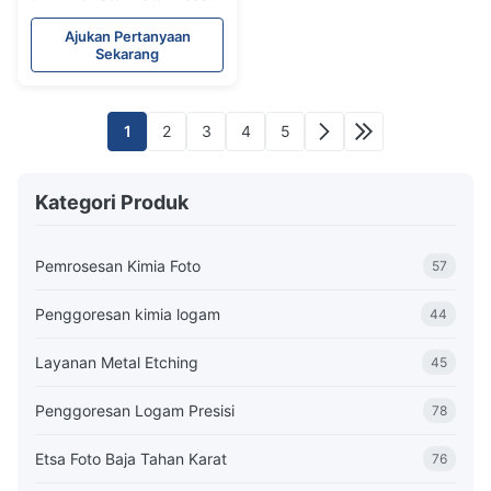
Steel Foto Jaring Logam
yang diukir
Ajukan Pertanyaan
Sekarang
1
2
3
4
5
Kategori Produk
Pemrosesan Kimia Foto
57
Penggoresan kimia logam
44
Layanan Metal Etching
45
Penggoresan Logam Presisi
78
Etsa Foto Baja Tahan Karat
76