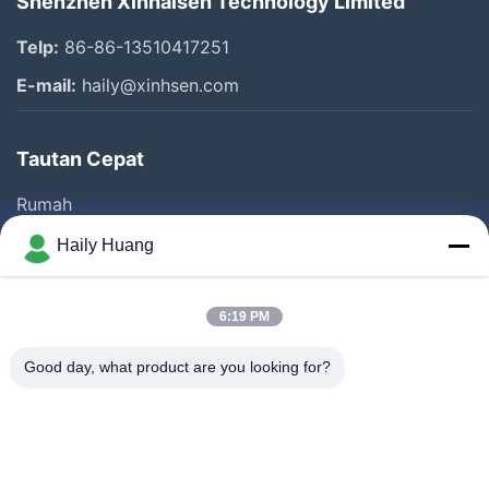
Shenzhen Xinhaisen Technology Limited
Telp:
86-86-13510417251
E-mail:
haily@xinhsen.com
Tautan Cepat
Rumah
Produk
Haily Huang
Video
Tentang Kita
6:19 PM
Wisata Pabrik
Good day, what product are you looking for?
Kontrol Kualitas
Hubungi Kami
Berita