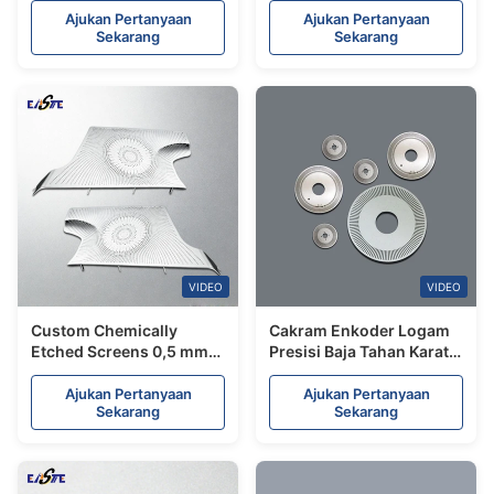
Presisi
Steel dengan High Gloss
Ajukan Pertanyaan
Ajukan Pertanyaan
Sekarang
Sekarang
VIDEO
VIDEO
Custom Chemically
Cakram Enkoder Logam
Etched Screens 0,5 mm
Presisi Baja Tahan Karat
sampai 1,0 mm Stainless
Etsa Kimia
Steel Speaker Cover
Ajukan Pertanyaan
Ajukan Pertanyaan
Sekarang
Sekarang
Automotive