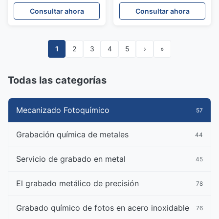
personalizado
mecanizado fotoquímico
Consultar ahora
Consultar ahora
Componentes metálicos
PCM
precisos Calzas
metálicas ultrafinas
1
2
3
4
5
›
»
Todas las categorías
Mecanizado Fotoquímico
57
Grabación química de metales
44
Servicio de grabado en metal
45
El grabado metálico de precisión
78
Grabado químico de fotos en acero inoxidable
76