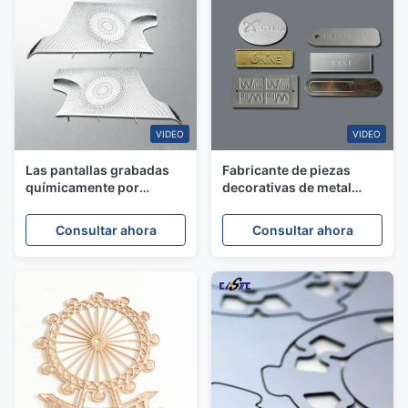
VIDEO
VIDEO
Las pantallas grabadas
Fabricante de piezas
químicamente por
decorativas de metal
encargo de acero
grabado de precisión
inoxidable de 0,5 mm a
Consultar ahora
Consultar ahora
1,0 mm