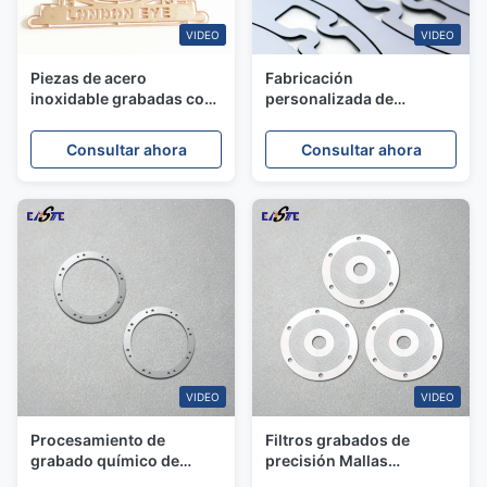
VIDEO
VIDEO
Piezas de acero
Fabricación
inoxidable grabadas con
personalizada de
foto de precisión
componentes metálicos
artesanales de metal
de precisión de PCM
Consultar ahora
Consultar ahora
grabadas al agua fuerte
(mecanizado
fotoquímico)
VIDEO
VIDEO
Procesamiento de
Filtros grabados de
grabado químico de
precisión Mallas
metales de precisión
metálicas mediante