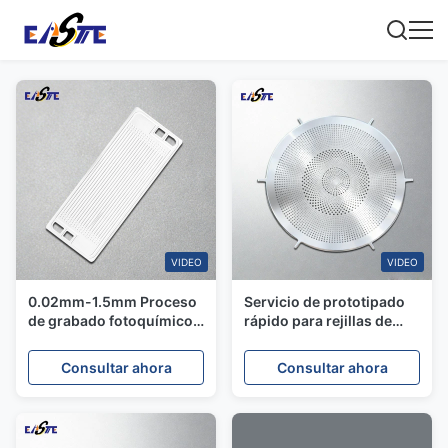
VIDEO
VIDEO
0.02mm-1.5mm Proceso
Servicio de prototipado
de grabado fotoquímico
rápido para rejillas de
personalizado de piezas
altavoz de acero
metálicas de precisión
inoxidable fotograbadas
Consultar ahora
Consultar ahora
con alto brillo