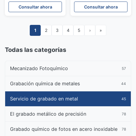
personalizados con
industrial y ajuste de
Consultar ahora
Consultar ahora
tolerancia estricta para el
espacios
mercado de Canadá
1
2
3
4
5
›
»
Todas las categorías
Mecanizado Fotoquímico
57
Grabación química de metales
44
Servicio de grabado en metal
45
El grabado metálico de precisión
78
Grabado químico de fotos en acero inoxidable
78