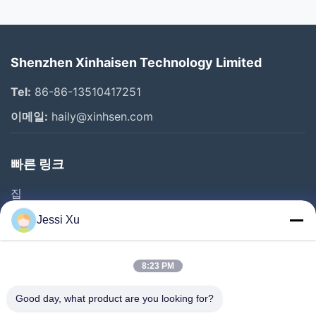
Shenzhen Xinhaisen Technology Limited
Tel:
86-86-13510417251
이메일:
haily@xinhsen.com
빠른 링크
집
제품 소개
Jessi Xu
동영상
회사 소개
8:23 PM
공장 투어
Good day, what product are you looking for?