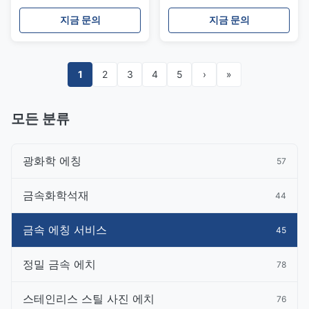
테인레스 스틸 심 와셔 및 스
스 스틸 심 시트
페이서
지금 문의
지금 문의
1
2
3
4
5
›
»
모든 분류
광화학 에칭
57
금속화학석재
44
금속 에칭 서비스
45
정밀 금속 에치
78
스테인리스 스틸 사진 에치
76