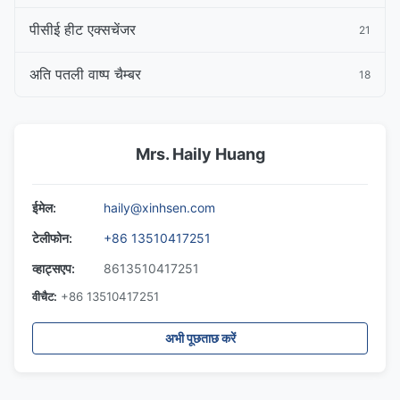
पीसीई हीट एक्सचेंजर
21
अति पतली वाष्प चैम्बर
18
Mrs. Haily Huang
ईमेल:
haily@xinhsen.com
टेलीफोन:
+86 13510417251
व्हाट्सएप:
8613510417251
वीचैट:
+86 13510417251
अभी पूछताछ करें