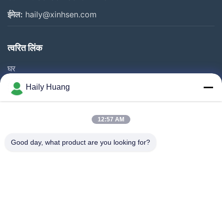
ईमेल:
haily@xinhsen.com
त्वरित लिंक
घर
उत्पाद
Haily Huang
वीडियो
हमारे बारे में
12:57 AM
फैक्टरी यात्रा
Good day, what product are you looking for?
गुणवत्ता नियंत्रण
हमसे संपर्क करें
समाचार
२०१६। डोंगगुआन सिन्हाइसेन की स्थापना
मामले
दक्षिण चीन में विनिर्माण क्षमता को मजबूत करना