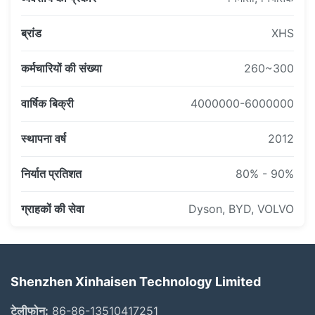
ब्रांड
XHS
कर्मचारियों की संख्या
260~300
वार्षिक बिक्री
4000000-6000000
स्थापना वर्ष
2012
निर्यात प्रतिशत
80% - 90%
2015 BYD और NACHI के साथ रणनीतिक साझेदारी
ऑटोमोटिव और एयरोस्पेस उद्योग में प्रवेश
ग्राहकों की सेवा
Dyson, BYD, VOLVO
BYD और NACHI के साथ दीर्घकालिक साझेदारी स्थापित
ऑटोमोबाइल विनिर्माण में व्यापक रूप से प्रयुक्त उत्पाद
एयरोस्पेस परिशुद्धता घटक समाधानों में विस्तारित
Shenzhen Xinhaisen Technology Limited
तकनीकी क्षमता के लिए उद्योग द्वारा मजबूत मान्यता प्राप्त
टेलीफोन:
86-86-13510417251