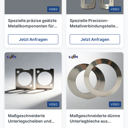
VIDEO
VIDEO
Spezielle präzise geätzte
Spezielle Precision-
Metallkomponenten für
Metallverbindungsteile
industrielle
Chemisch geätzte
Anwendungen
Edelstahlkomponenten
Jetzt Anfragen
Jetzt Anfragen
VIDEO
VIDEO
Maßgeschneiderte
Maßgeschneiderte dünne
Unterlegscheiben und
Unterlegbleche aus
Abstandshalter aus
Edelstahl für die