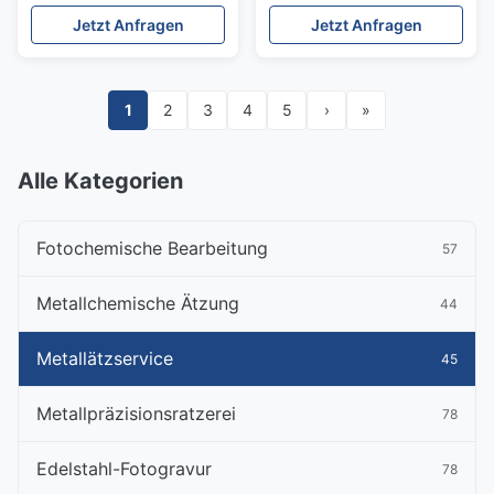
geätztem Edelstahl mit
industrielle Montage und
Jetzt Anfragen
Jetzt Anfragen
engen Toleranzen für den
Spaltanpassung
kanadischen Markt
1
2
3
4
5
›
»
Alle Kategorien
Fotochemische Bearbeitung
57
Metallchemische Ätzung
44
Metallätzservice
45
Metallpräzisionsratzerei
78
Edelstahl-Fotogravur
78