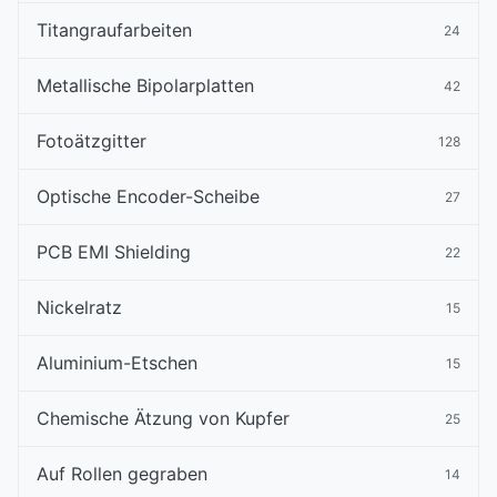
Titangraufarbeiten
24
Metallische Bipolarplatten
42
Fotoätzgitter
128
Optische Encoder-Scheibe
27
PCB EMI Shielding
22
Nickelratz
15
Aluminium-Etschen
15
Chemische Ätzung von Kupfer
25
Auf Rollen gegraben
14