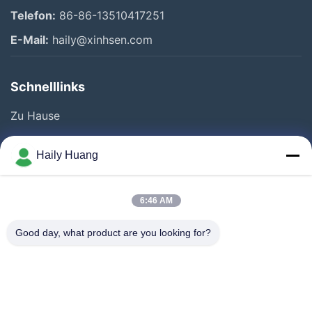
Telefon:
86-86-13510417251
E-Mail:
haily@xinhsen.com
Schnelllinks
Zu Hause
Produkte
Haily Huang
Videos
Über Uns
6:46 AM
Fabrik Tour
Good day, what product are you looking for?
Qualitätskontrolle
Kontakt
Neuigkeiten
Rechtssachen