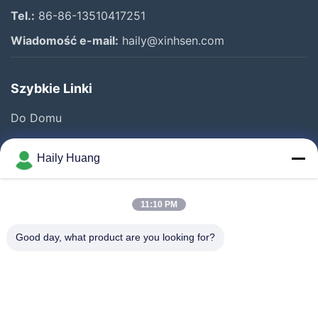
Tel.:
86-86-13510417251
Wiadomość e-mail:
haily@xinhsen.com
Szybkie Linki
Do Domu
Produkty
Haily Huang
Filmy
O Nas
11:10 PM
Wycieczka Po Fabryce
Good day, what product are you looking for?
Kontrola Jakości
Skontaktuj Się Z Nami
Nowości
Sprawy