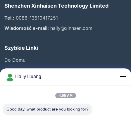
Shenzhen Xinhaisen Technology Limited
Tel.:
0086-13510417251
Wiadomość e-mail:
haily@xinhsen.com
Szybkie Linki
Do Domu
Produkty
Haily Huang
Filmy
O Nas
4:05 AM
Wycieczka Po Fabryce
Good day, what product are you looking for?
Kontrola Jakości
Skontaktuj Się Z Nami