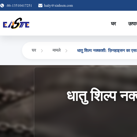
-86-13510417251
haily@xinhsen.com
घर
उत्पा
धातु शिल्प नक्काशी: ज़िनहाइसन का एस
घर
मामले
धातु शिल्प न