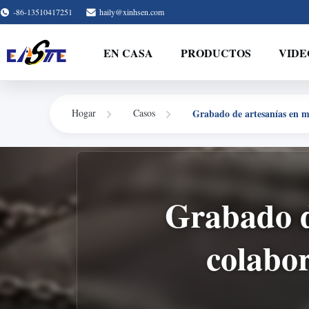
-86-13510417251
haily@xinhsen.com
EN CASA
PRODUCTOS
VIDE
Grabado de artesanías en m
Hogar
Casos
Grabado de
colabo