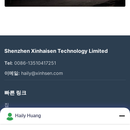
Shenzhen Xinhaisen Technology Limited
Tel:
0086-13510417251
이메일:
haily@xinhsen.com
빠른 링크
집
제품 소개
Haily Huang
동영상