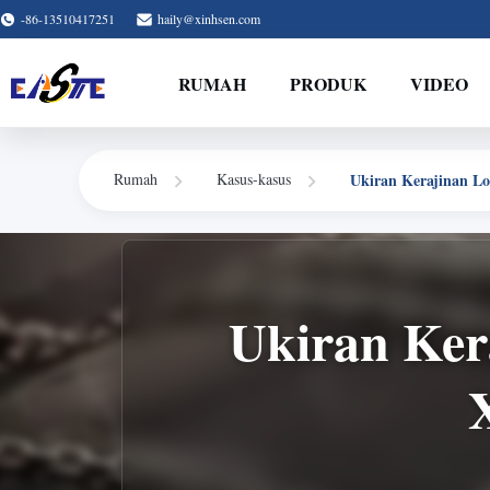
-86-13510417251
haily@xinhsen.com
RUMAH
PRODUK
VIDEO
Ukiran Kerajinan L
Rumah
Kasus-kasus
Ukiran Ker