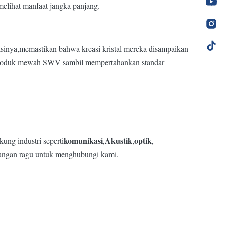
elihat manfaat jangka panjang.
ksinya,memastikan bahwa kreasi kristal mereka disampaikan
an produk mewah SWV sambil mempertahankan standar
komunikasi
Akustik
optik
ng industri seperti
,
,
,
jangan ragu untuk menghubungi kami.