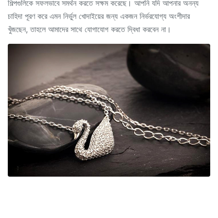
শিল্পগুলিকে সফলভাবে সমর্থন করতে সক্ষম করেছে। আপনি যদি আপনার অনন্য
চাহিদা পূরণ করে এমন নির্ভুল খোদাইয়ের জন্য একজন নির্ভরযোগ্য অংশীদার
খুঁজছেন, তাহলে আমাদের সাথে যোগাযোগ করতে দ্বিধা করবেন না।