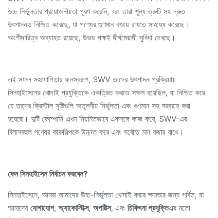
উচ্চ নির্ভুলতার প্রয়োজনীয়তা পূরণ করেনি, বরং তারা শূন্য ত্রুটি সহ দ্রুত
উৎপাদনও নিশ্চিত করেছে, যা পণ্যের গুণমান বজায় রাখতে সাহায্য করেছে।
অংশীদারিত্ব অব্যাহত রয়েছে, উভয় পক্ষই দীর্ঘমেয়াদী সুবিধা দেখছে।
এই সফল সহযোগিতার ফলস্বরূপ, SWV তাদের উৎপাদন প্রক্রিয়ায়
সিনহাইসেনের খোদাই প্রযুক্তিকে একত্রিত করতে সক্ষম হয়েছিল, যা নিশ্চিত করে
যে তাদের ক্রিস্টাল সৃষ্টিগুলি অতুলনীয় নির্ভুলতা এবং গুণমান সহ সরবরাহ করা
হয়েছে। দুটি কোম্পানি এখন নিয়মিতভাবে একসঙ্গে কাজ করে, SWV-এর
বিলাসবহুল পণ্যের কারুশিল্পকে উন্নত করে এবং সর্বোচ্চ মান বজায় রাখে।
কেন সিনহাইসেন নির্বাচন করবেন?
সিনহাইসেনে, আমরা আমাদের উচ্চ-নির্ভুলতা খোদাই করার ক্ষমতার জন্য গর্বিত, যা
আমাদের
যোগাযোগ
,
অ্যাকোস্টিক্স
,
অপটিক্স
, এবং
চিকিৎসা প্রযুক্তি
এর মতো