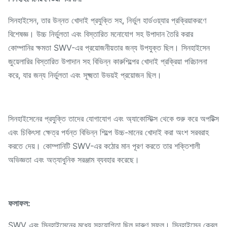
সিনহাইসেন, তার উন্নত খোদাই প্রযুক্তি সহ, নির্ভুল হার্ডওয়্যার প্রক্রিয়াকরণে
বিশেষজ্ঞ। উচ্চ নির্ভুলতা এবং বিস্তারিত মনোযোগ সহ উপাদান তৈরি করার
কোম্পানির ক্ষমতা SWV-এর প্রয়োজনীয়তার জন্য উপযুক্ত ছিল। সিনহাইসেন
জুয়েলারির বিস্তারিত উপাদান সহ বিভিন্ন কারুশিল্পের খোদাই প্রক্রিয়া পরিচালনা
করে, যার জন্য নির্ভুলতা এবং সূক্ষ্মতা উভয়ই প্রয়োজন ছিল।
সিনহাইসেনের প্রযুক্তি তাদের যোগাযোগ এবং অ্যাকোস্টিক্স থেকে শুরু করে অপটিক্স
এবং চিকিৎসা ক্ষেত্র পর্যন্ত বিভিন্ন শিল্পে উচ্চ-মানের খোদাই করা অংশ সরবরাহ
করতে দেয়। কোম্পানিটি SWV-এর কঠোর মান পূরণ করতে তার শক্তিশালী
অভিজ্ঞতা এবং অত্যাধুনিক সরঞ্জাম ব্যবহার করেছে।
ফলাফল:
SWV এবং সিনহাইসেনের মধ্যে সহযোগিতা ছিল দারুণ সফল। সিনহাইসেন কেবল