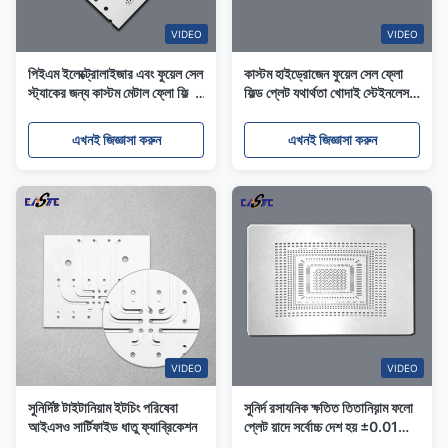
VIDEO
VIDEO
পিইএম ইলেক্ট্রোলাইজার এবং ফুয়েল সেল
কাস্টম হাইড্রোজেন ফুয়েল সেল ফ্লো
স্ট্যাকের জন্য কাস্টম মেটাল ফ্লো ফিল্ড
ফিল্ড প্লেট যথার্থতা খোদাই স্টেইনলেস
প্লেট
স্টীল
এখনই জিজ্ঞাসা করুন
এখনই জিজ্ঞাসা করুন
VIDEO
VIDEO
সুনির্দিষ্ট টাইটানিয়াম ইটচিং পরিষেবা
সুনির্দ রসাযনিক ক্ষতিত তিতানিয়়াম ফলো
আইএসও সার্টিফাইড ধাতু ফ্যাব্রিকেশন
প্লেট য়াদে সর্বোচ্চ দেশ হয় ±0.01
মিমিদের সহনশীলতা