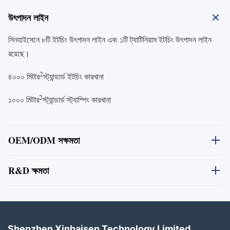
উৎপাদন লাইন
সিনহাইসেনে ৮টি ইটচিং উৎপাদন লাইন এবং ১টি ট্যাটিনিয়াম ইটচিং উৎপাদন লাইন
রয়েছে।
2
৪০০০ মিটার
স্ট্যান্ডার্ড ইটচিং কারখানা
2
১০০০ মিটার
স্ট্যান্ডার্ড স্ট্যাম্পিং কারখানা
OEM/ODM সক্ষমতা
সিনহাইসেন টেকনোলজি লিমিটেডঃ যথার্থ উৎপাদন
R&D ক্ষমতা
সমাধানের জন্য আপনার বিশ্বস্ত অংশীদার
আমাদের গবেষণা-উন্নয়ন-চালিত পদ্ধতির মধ্যে উপাদান বিজ্ঞান দক্ষতাকে অত্যাধুনিক
প্রযুক্তির সাথে একীভূত করা হয়েছে যাতে পারফরম্যান্স অপ্টিমাইজ করা যায়, লিড
টাইম কমানো যায় এবং খরচ কমানো যায়।আইএসও মানদণ্ডের সাথে সামঞ্জস্যপূর্ণ,
Shenzhen Xinhaisen Technology Limited