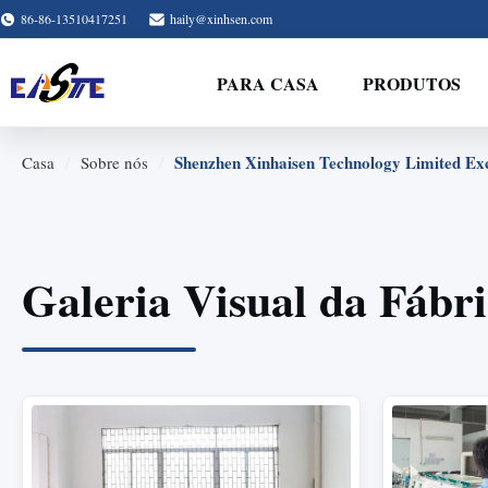
86-86-13510417251
haily@xinhsen.com
PARA CASA
PRODUTOS
/
/
Shenzhen Xinhaisen Technology Limited Exc
Casa
Sobre nós
Galeria Visual da Fábr