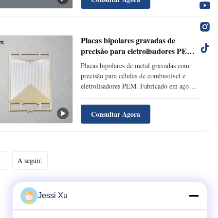
fluxo de alta precisão, canais uniformes,
bordas sem rebarbas e designs
personalizados para aplicações de energia
de hidrogênio.
Placas bipolares gravadas de
precisão para eletrolisadores PEM e
células de combustível
Placas bipolares de metal gravadas com
precisão para células de combustível e
eletrolisadores PEM. Fabricado em aço
inoxidável, titânio, níquel e outras ligas
com alta precisão dimensional, excelente
Consultar Agora
resistência à corrosão e designs de campo
de fluxo personalizáveis ​​para aplicações de
energia de hidrogênio
A seguir.
Jessi Xu