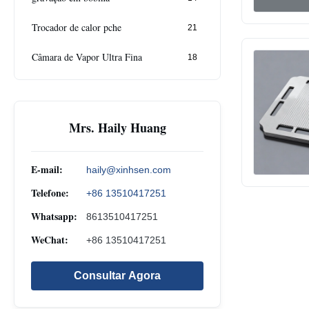
Trocador de calor pche
21
Câmara de Vapor Ultra Fina
18
Mrs. Haily Huang
E-mail:
haily@xinhsen.com
Telefone:
+86 13510417251
Whatsapp:
8613510417251
WeChat:
+86 13510417251
Consultar Agora