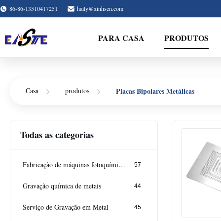
86-86-13510417251
haily@xinhsen.com
PARA CASA
PRODUTOS
Placas Bipolares Metálicas
Casa
produtos
Todas as categorias
Fabricação de máquinas fotoquímicas
57
Gravação química de metais
44
Serviço de Gravação em Metal
45