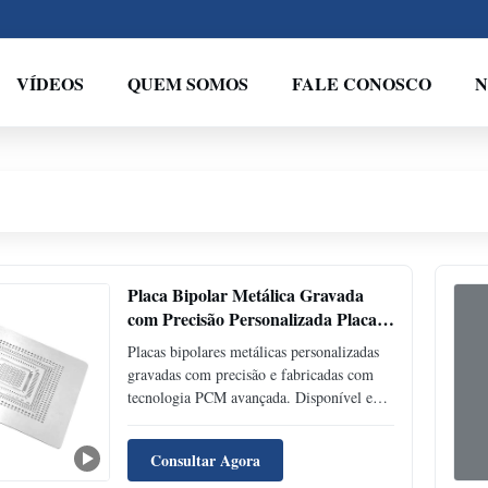
VÍDEOS
QUEM SOMOS
FALE CONOSCO
N
Placa Bipolar Metálica Gravada
com Precisão Personalizada Placa
de Campo de Fluxo de Titânio 316L
Placas bipolares metálicas personalizadas
para Pilha de Eletrólise de Célula a
gravadas com precisão e fabricadas com
Combustível PEM
tecnologia PCM avançada. Disponível em
aço inoxidável 316L, titânio e ligas de
níquel com padrões complexos de campo
Consultar Agora
de fluxo. Superfície sem rebarbas e sem