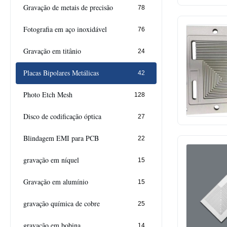
Gravação de metais de precisão
78
Fotografia em aço inoxidável
76
Gravação em titânio
24
Placas Bipolares Metálicas
42
Photo Etch Mesh
128
Disco de codificação óptica
27
Blindagem EMI para PCB
22
gravação em níquel
15
Gravação em alumínio
15
gravação química de cobre
25
gravação em bobina
14