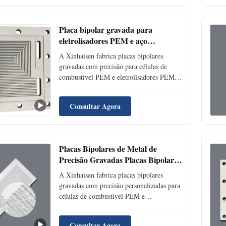
tensões com tolerância de ±0,01 mm.
Certificação ISO 9001, IATF 16949.
Placa bipolar gravada para
eletrolisadores PEM e aço
inoxidável de célula de combustível
A Xinhaisen fabrica placas bipolares
gravadas com precisão para células de
combustível PEM e eletrolisadores PEM.
Projetos de campo de fluxo personalizados,
materiais de aço inoxidável e titânio,
Consultar Agora
tolerâncias rígidas, superfícies sem
rebarbas e prototipagem rápida para
aplicações de energia de hidrogênio.
Placas Bipolares de Metal de
Precisão Gravadas Placas Bipolares
para Células de Combustível PEM
A Xinhaisen fabrica placas bipolares
gravadas com precisão personalizadas para
células de combustível PEM e
eletrolisadores de hidrogênio. Fornecemos
placas bipolares de aço inoxidável, titânio
Consultar Agora