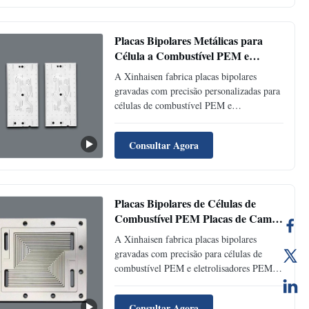
fino, alta precisão dimensional e bordas
sem rebarbas para aplicação em pilha de
células de combustível
Placas Bipolares Metálicas para
Célula a Combustível PEM e
Eletrólise com Gravação
A Xinhaisen fabrica placas bipolares
Personalizada
gravadas com precisão personalizadas para
células de combustível PEM e
eletrolisadores de hidrogênio. Fornecemos
placas bipolares de aço inoxidável, titânio
Consultar Agora
e níquel com padrões de campo de fluxo
fino, alta precisão dimensional e bordas
sem rebarbas para aplicação em pilha de
células de combustível
Placas Bipolares de Células de
Combustível PEM Placas de Campo
de Fluxo Gravado de Aço
A Xinhaisen fabrica placas bipolares
Inoxidável
gravadas com precisão para células de
combustível PEM e eletrolisadores PEM.
Produzimos placas bipolares de aço
inoxidável, titânio e níquel com campos de
Consultar Agora