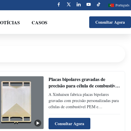
Português
OTÍCIAS
CASOS
Consultar Agora
Placas bipolares gravadas de
precisão para célula de combustível
de hidrogénio e eletrolisador
A Xinhaisen fabrica placas bipolares
gravadas com precisão personalizadas para
células de combustível PEM e
eletrolisadores de hidrogênio. Fornecemos
placas bipolares de aço inoxidável, titânio
Consultar Agora
e níquel com padrões de campo de fluxo