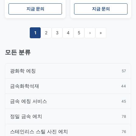
지금 문의
지금 문의
1
2
3
4
5
›
»
모든 분류
광화학 에칭
57
금속화학석재
44
금속 에칭 서비스
45
정밀 금속 에치
78
스테인리스 스틸 사진 에치
76