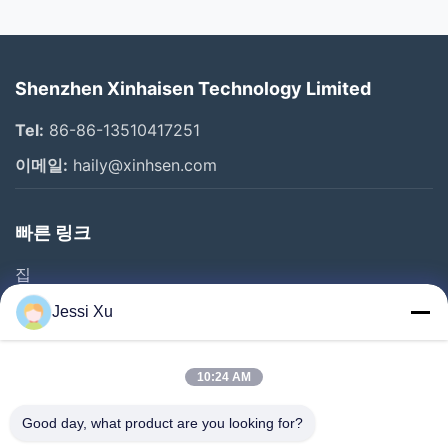
Shenzhen Xinhaisen Technology Limited
Tel:
86-86-13510417251
이메일:
haily@xinhsen.com
빠른 링크
집
제품 소개
Jessi Xu
동영상
회사 소개
10:24 AM
공장 투어
Good day, what product are you looking for?