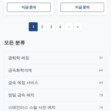
더 디스크
지금 문의
지금 문의
1
2
3
4
›
»
모든 분류
광화학 에칭
57
금속화학석재
44
금속 에칭 서비스
45
정밀 금속 에치
78
스테인리스 스틸 사진 에치
76