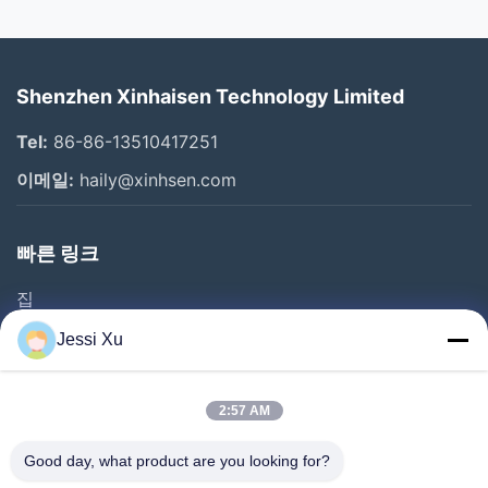
Shenzhen Xinhaisen Technology Limited
Tel:
86-86-13510417251
이메일:
haily@xinhsen.com
빠른 링크
집
제품 소개
Jessi Xu
동영상
회사 소개
2:57 AM
공장 투어
Good day, what product are you looking for?