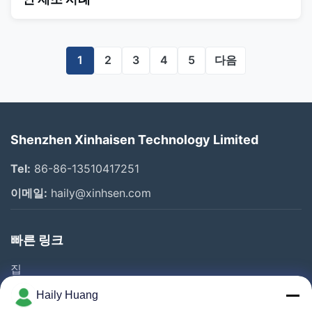
1
2
3
4
5
다음
Shenzhen Xinhaisen Technology Limited
Tel:
86-86-13510417251
이메일:
haily@xinhsen.com
빠른 링크
집
제품 소개
Haily Huang