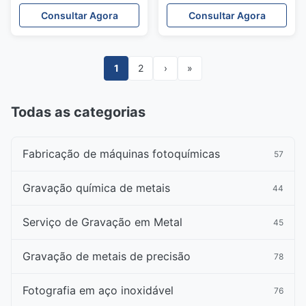
Consistência
com padrões complexos
Consultar Agora
Consultar Agora
Excepcionais
e superfícies lisas
1
2
›
»
Todas as categorias
Fabricação de máquinas fotoquímicas
57
Gravação química de metais
44
Serviço de Gravação em Metal
45
Gravação de metais de precisão
78
Fotografia em aço inoxidável
76