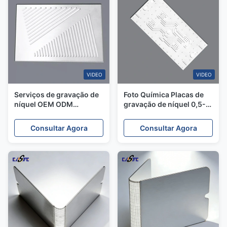
VIDEO
VIDEO
Serviços de gravação de
Foto Química Placas de
níquel OEM ODM
gravação de níquel 0,5-
Desenhos complexos
3,0 mm Espessura para
Tolerâncias rigorosas
células de combustível
Consultar Agora
Consultar Agora