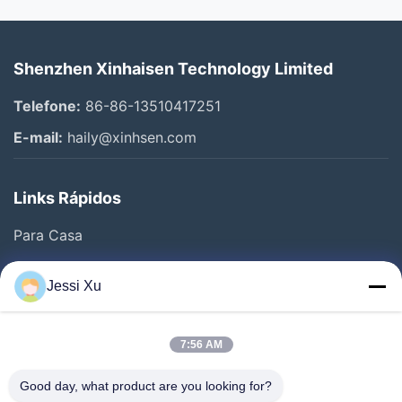
Shenzhen Xinhaisen Technology Limited
Telefone:
86-86-13510417251
E-mail:
haily@xinhsen.com
Links Rápidos
Para Casa
Produtos
Jessi Xu
Vídeos
Quem Somos
7:56 AM
Fábrica
Good day, what product are you looking for?
Controle De Qualidade