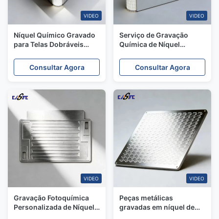
VIDEO
VIDEO
Níquel Químico Gravado
Serviço de Gravação
para Telas Dobráveis
Química de Níquel
Ultrafinas para Celulares
OEM/ODM Fornecedor
Personalizado Xinhsen
Consultar Agora
Consultar Agora
VIDEO
VIDEO
Gravação Fotoquímica
Peças metálicas
Personalizada de Níquel
gravadas em níquel de
com Detalhes e
design personalizado