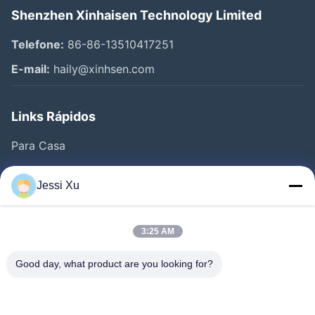
Shenzhen Xinhaisen Technology Limited
Telefone:
86-86-13510417251
E-mail:
haily@xinhsen.com
Links Rápidos
Para Casa
Produtos
Jessi Xu
Vídeos
Quem Somos
3:25 AM
Fábrica
Good day, what product are you looking for?
Controle De Qualidade
Fale Conosco