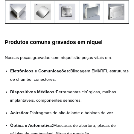
Processo
Foto-Gravação Química
Bordas lisas e sem rebarbas
Acabamento de superfície
com retenção precisa da
Produtos comuns gravados em níquel
geometria.
Nossas peças gravadas com níquel são peças vitais em:
Protótipo
Suportado
Eletrônicos e Comunicações:
Blindagem EMI/RFI, estruturas
de chumbo, conectores.
Dispositivos Médicos:
Ferramentas cirúrgicas, malhas
implantáveis, componentes sensores.
Acústica:
Diafragmas de alto-falante e bobinas de voz.
Óptica e Automotiva:
Máscaras de abertura, placas de
células de combustível, filtros de precisão.