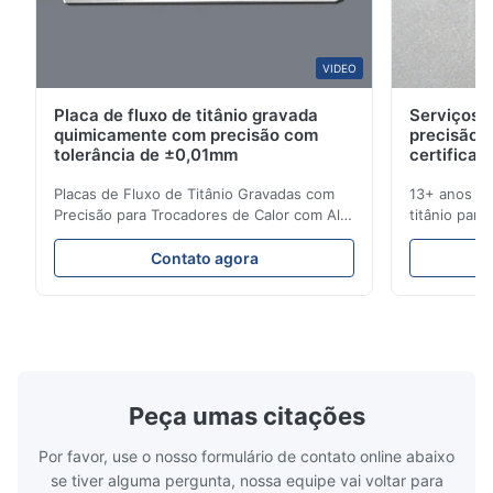
So good!
VIDEO
Placa de fluxo de titânio gravada
Serviços d
quimicamente com precisão com
precisão 
tolerância de ±0,01mm
certificad
Placas de Fluxo de Titânio Gravadas com
13+ anos de
Precisão para Trocadores de Calor com Alta
titânio para
Resistência à Corrosão Visão Geral da Placa
médicas e in
de FluxoA Xinhaisen Technology é
soluções de
Contato agora
especializada na fabricação de placas de
entrega com
fluxo gravadas quimicamente de alta
orçamento i
precisão para moldagem por injeção de
Gravação de
plástico, fundição sob ...
Alto Desemp
Peça umas citações
Por favor, use o nosso formulário de contato online abaixo
se tiver alguma pergunta, nossa equipe vai voltar para