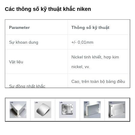
Các thông số kỹ thuật khắc niken
Parameter
Thông số kỹ thuật
Sự khoan dung
+/- 0,01mm
Nickel tinh khiết, hợp kim
Vật liệu
nickel, vv.
Cao, trên toàn bộ bảng điều
Sự đồng nhất khắc
khiển
mm x 650mm
Kích thước
Đến 1800
Quá trình
Hình khắc hóa học