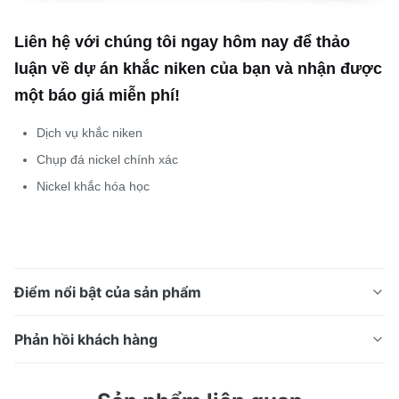
Liên hệ với chúng tôi ngay hôm nay để thảo
luận về dự án khắc niken của bạn và nhận được
một báo giá miễn phí!
Dịch vụ khắc niken
Chụp đá nickel chính xác
Nickel khắc hóa học
Điểm nổi bật của sản phẩm
Xinhaisen cung cấp dịch vụ khắc niken có độ chính
Phản hồi khách hàng
xác tùy chỉnh cho các thành phần kim loại mỏng với
quá trình xử lý không có gờ, không bị căng thẳng.
5.0
Chúng tôi sản xuất các bộ phận bằng niken được