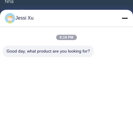
Nhà
Sản Phẩm
Jessi Xu
Video
Về Chúng Tôi
6:19 PM
Tham Quan Nhà Máy
Good day, what product are you looking for?
Kiểm Soát Chất Lượng
Liên Hệ Chúng Tôi
Tin Tức
Các Vụ Án
Đi Theo Chúng Tôi.