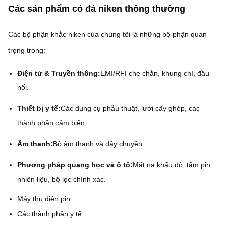
Mượt mà, cạnh không bị
Các sản phẩm có đá niken thông thường
Xét bề mặt
đục với hình học chính xác.
Các bộ phận khắc niken của chúng tôi là những bộ phận quan
Nguyên mẫu
Được hỗ trợ
trọng trong:
Điện tử & Truyền thông:
EMI/RFI che chắn, khung chì, đầu
nối.
Thiết bị y tế:
Các dụng cụ phẫu thuật, lưới cấy ghép, các
thành phần cảm biến.
Âm thanh:
Bộ âm thanh và dây chuyền.
Phương pháp quang học và ô tô:
Mặt nạ khẩu độ, tấm pin
nhiên liệu, bộ lọc chính xác.
Máy thu điện pin
Các thành phần y tế