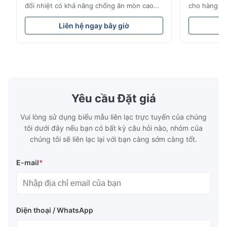
đổi nhiệt có khả năng chống ăn mòn cao
cho hàng kh
Tổng quan về tấm dòngXinhaisen
công nghiệp
Technology chuyên sản xuất các tấm dòng
pháp chu kỳ
Liên hệ ngay bây giờ
L
được khắc hóa học có độ chính xác cao cho
tranh. Dịch
khuôn ép nhựa, đúc khuôn và các ứng
hiệu suất c
dụng công nghiệp khác. Các tấm dòng của
chúng tôi ph
chúng tôi cung cấp khả năng ki...
của chúng ..
Yêu cầu Đặt giá
Vui lòng sử dụng biểu mẫu liên lạc trực tuyến của chúng
tôi dưới đây nếu bạn có bất kỳ câu hỏi nào, nhóm của
chúng tôi sẽ liên lạc lại với bạn càng sớm càng tốt.
E-mail
*
Điện thoại / WhatsApp