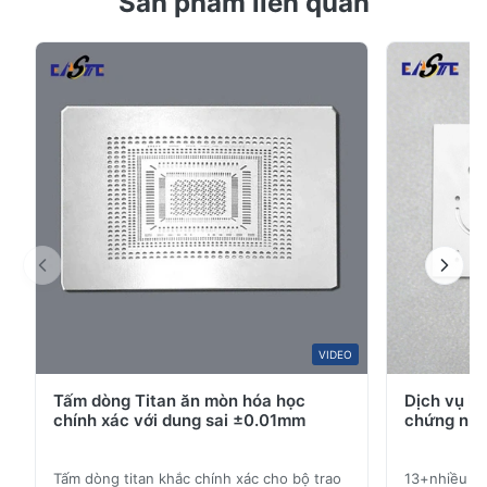
Sản phẩm liên quan
Dựa trên 50 đánh giá gần đây
khắc, miếng chêm niken, lá niken, lưới niken và các bộ
5
100%
phận chính xác cho thiết bị điện tử, thiết bị y tế, pin
4
0
nhiên liệu, batte
3
0
2
0
1
0
M*e
M
Feb 27.2026
So good!
VIDEO
Tấm dòng Titan ăn mòn hóa học
Dịch vụ k
chính xác với dung sai ±0.01mm
chứng nhậ
Tấm dòng titan khắc chính xác cho bộ trao
13+nhiều nă