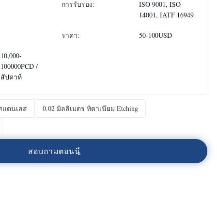
การรับรอง:
ISO 9001, ISO
14001, IATF 16949
ราคา:
50-100USD
:
10,000-
100000PCD /
สัปดาห์
กสแตนเลส
0.02 มิลลิเมตร ทิตาเนียม Etching
ส
อ
บ
ถ
า
ม
ต
อ
น
น