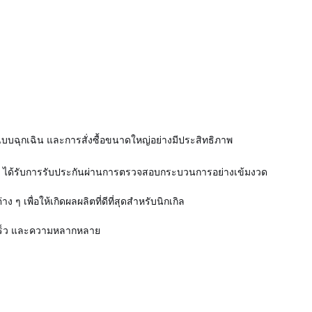
การแบบฉุกเฉิน และการสั่งซื้อขนาดใหญ่อย่างมีประสิทธิภาพ
ที่ ได้รับการรับประกันผ่านการตรวจสอบกระบวนการอย่างเข้มงวด
าง ๆ เพื่อให้เกิดผลผลิตที่ดีที่สุดสําหรับนิกเกิล
มเร็ว และความหลากหลาย