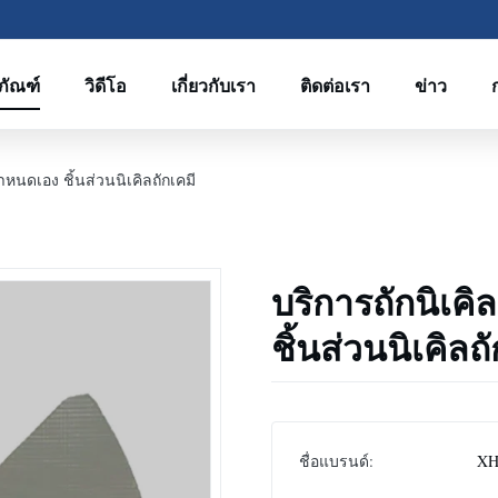
ภัณฑ์
วิดีโอ
เกี่ยวกับเรา
ติดต่อเรา
ข่าว
าหนดเอง ชิ้นส่วนนิเคิลถักเคมี
บริการถักนิเค
ชิ้นส่วนนิเคิลถ
ชื่อแบรนด์:
XH