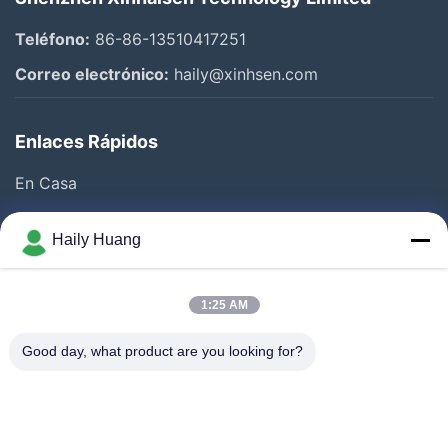
con las normas ISO, garantiza la conformidad con las
especificaciones internacionales.
Teléfono:
86-86-13510417251
Con más de 13 años de experiencia en el procesamiento de
metales avanzados, Xinhaisen Technology Limited es un
Correo electrónico:
haily@xinhsen.com
proveedor líder de servicios OEM y ODM, especializado en
grabado fotoquímico, estampado, corte a presión,y soldadura por
Enlaces Rápidos
difusiónAtendemos a industrias como electrónica, automoción,
dispositivos médicos y aeroespacial, entregando componentes de
En Casa
alta precisión adaptados a sus especificaciones únicas.
Productos
Haily Huang
Nuestros servicios OEM aseguran una producción perfecta de sus
Videos
diseños con estricto cumplimiento de la calidad, plazos y
Sobre Nosotros
eficiencia de costos.Nuestro equipo de ingenieros colabora
1:25 AM
Visita A La Fábrica
estrechamente con los clientes para desarrollar soluciones
Good day, what product are you looking for?
Control De Calidad
innovadoras desde la creación de prototipos hasta la producción
en masa optimizando el rendimiento y la fabricabilidad.
Contacto
Noticias