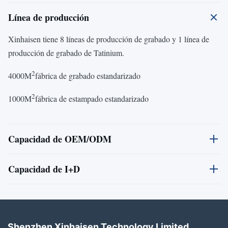
Línea de producción
Xinhaisen tiene 8 líneas de producción de grabado y 1 línea de
producción de grabado de Tatinium.
2
4000M
fábrica de grabado estandarizado
2
1000M
fábrica de estampado estandarizado
Capacidad de OEM/ODM
Xinhaisen Technology Limited: su socio
Capacidad de I+D
de confianza para soluciones de
Nuestro enfoque basado en I+D integra la experiencia en ciencia
fabricación de precisión
de materiales con tecnología de vanguardia para optimizar el
rendimiento, reducir los plazos y minimizar los costos.alineados
Shenzhen Xinhaisen Technology Limited