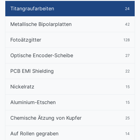
Titangraufarbeiten
24
Metallische Bipolarplatten
42
Fotoätzgitter
128
Optische Encoder-Scheibe
27
PCB EMI Shielding
22
Nickelratz
15
Aluminium-Etschen
15
Chemische Ätzung von Kupfer
25
Auf Rollen gegraben
14