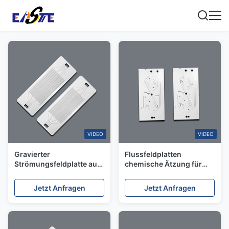
VIDEO
VIDEO
Gravierter
Flussfeldplatten
Strömungsfeldplatte aus
chemische Ätzung für
Edelstahl 316L 0,1 mm
Wasserstoffbrennstoffzellen
Feinströmungskanal für
Jetzt Anfragen
Jetzt Anfragen
Wasserstoffbrennstoffzelle
PEM-Elektrolyseur