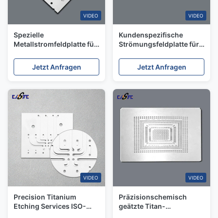
VIDEO
VIDEO
Spezielle
Kundenspezifische
Metallstromfeldplatte für
Strömungsfeldplatte für
PEM-Elektrolyseur und
Wasserstoff-
Brennstoffzellenstapel
Brennstoffzellen,
Jetzt Anfragen
Jetzt Anfragen
präzisionsgeätzter
Edelstahl
VIDEO
VIDEO
Precision Titanium
Präzisionschemisch
Etching Services ISO-
geätzte Titan-
zertifizierte
Durchflussplatte mit