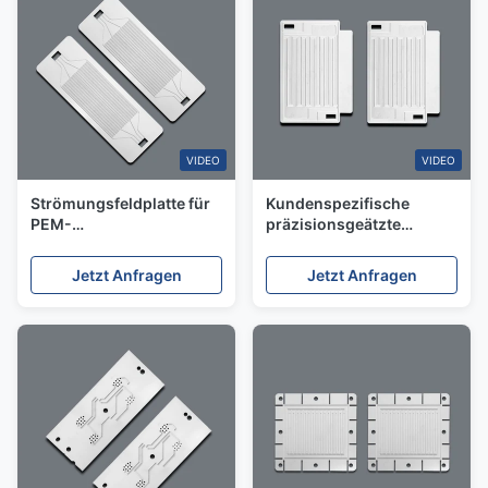
VIDEO
VIDEO
Strömungsfeldplatte für
Kundenspezifische
PEM-
präzisionsgeätzte
Elektrolyseurschärfe mit
Strömungsfeldplatten für
fotogeißtem Edelstahl
PEM-Brennstoffzellen
Jetzt Anfragen
Jetzt Anfragen
und Elektrolyseure