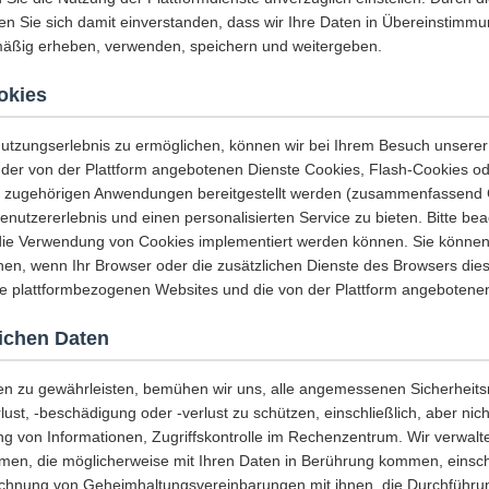
ren Sie sich damit einverstanden, dass wir Ihre Daten in Übereinstimmu
tmäßig erheben, verwenden, speichern und weitergeben.
okies
utzungserlebnis zu ermöglichen, können wir bei Ihrem Besuch unsere
der von der Plattform angebotenen Dienste Cookies, Flash-Cookies od
r zugehörigen Anwendungen bereitgestellt werden (zusammenfassend
Benutzererlebnis und einen personalisierten Service zu bieten. Bitte bea
 die Verwendung von Cookies implementiert werden können. Sie könne
en, wenn Ihr Browser oder die zusätzlichen Dienste des Browsers dies
die plattformbezogenen Websites und die von der Plattform angebotenen
lichen Daten
ten zu gewährleisten, bemühen wir uns, alle angemessenen Sicherhei
ust, -beschädigung oder -verlust zu schützen, einschließlich, aber nic
g von Informationen, Zugriffskontrolle im Rechenzentrum. Wir verwalte
en, die möglicherweise mit Ihren Daten in Berührung kommen, einschli
ichnung von Geheimhaltungsvereinbarungen mit ihnen, die Durchführun