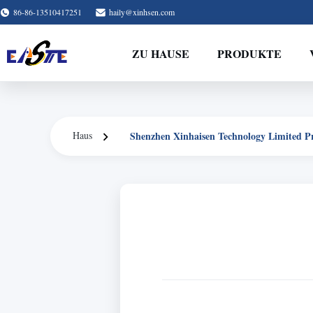
86-86-13510417251
haily@xinhsen.com
ZU HAUSE
PRODUKTE
Shenzhen Xinhaisen Technology Limited Pr
Haus