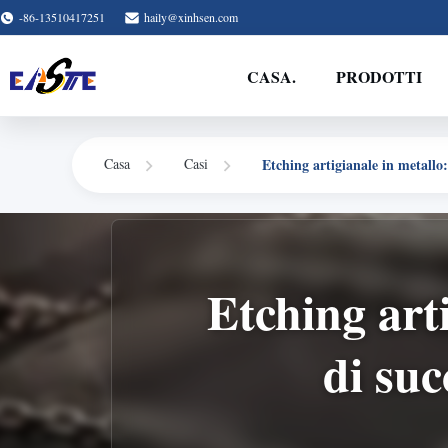
-86-13510417251
haily@xinhsen.com
CASA.
PRODOTTI
Etching artigianale in metallo
Casa
Casi
Etching art
di su