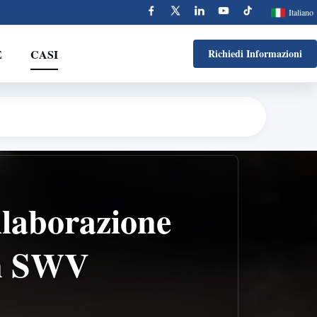
Italiano
E
CASI
Richiedi Informazioni
llaborazione
on SWV