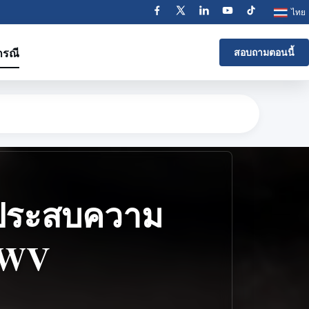
ไทย
กรณี
สอบถามตอนนี้
ี่ประสบความ
 SWV