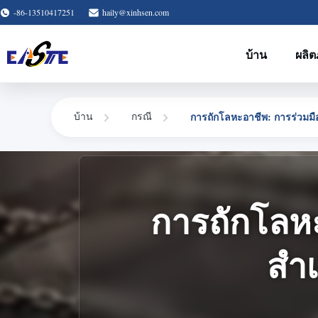
-86-13510417251
haily@xinhsen.com
บ้าน
ผลิต
การถักโลหะอาชีพ: การร่วมมื
บ้าน
กรณี
การถักโลหะ
สํา