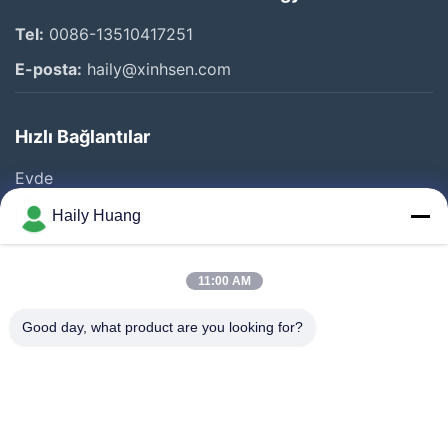
Tel:
0086-13510417251
E-posta:
haily@xinhsen.com
Hızlı Bağlantılar
Evde
Ürünler
Haily Huang
VİDEOLAR
Hakkımızda
11:00 AM
Fabrika Turu
Good day, what product are you looking for?
Kalite Kontrolü
Bize Ulaşın
Haberler