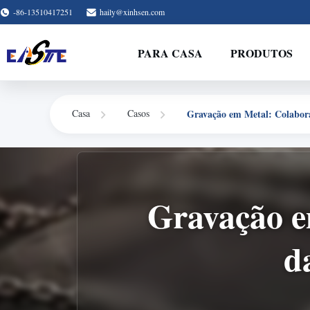
-86-13510417251
haily@xinhsen.com
PARA CASA
PRODUTOS
Gravação em Metal: Colabor
Casa
Casos
Gravação e
d