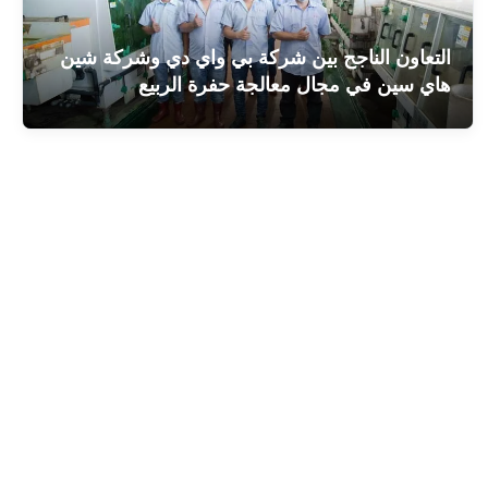
التعاون الناجح بين شركة بي واي دي وشركة شين
هاي سين في مجال معالجة حفرة الربيع