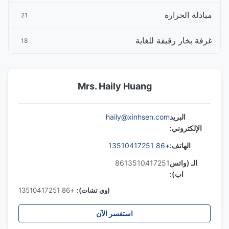
مبادلة الحرارة
21
غرفة بخار رقيقة للغاية
18
Mrs. Haily Huang
البريد
haily@xinhsen.com
الإلكتروني:
الهاتف:
+86 13510417251
الـ (واتس
8613510417251
اب):
(وي تشات):
+86 13510417251
استفسر الآن